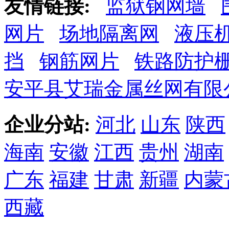
友情链接:
监狱钢网墙
网片
场地隔离网
液压
挡
钢筋网片
铁路防护
安平县艾瑞金属丝网有限
企业分站:
河北
山东
陕西
海南
安徽
江西
贵州
湖南
广东
福建
甘肃
新疆
内蒙
西藏