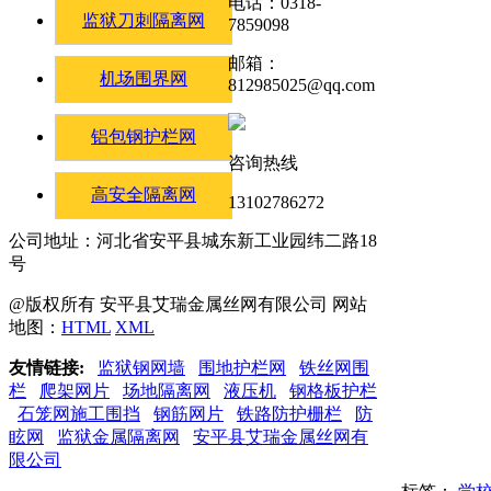
电话：0318-
监狱刀刺隔离网
7859098
邮箱：
机场围界网
812985025@qq.com
铝包钢护栏网
咨询热线
高安全隔离网
13102786272
公司地址：河北省安平县城东新工业园纬二路18
号
@版权所有 安平县艾瑞金属丝网有限公司 网站
地图：
HTML
XML
友情链接:
监狱钢网墙
围地护栏网
铁丝网围
栏
爬架网片
场地隔离网
液压机
钢格板护栏
石笼网施工围挡
钢筋网片
铁路防护栅栏
防
眩网
监狱金属隔离网
安平县艾瑞金属丝网有
限公司