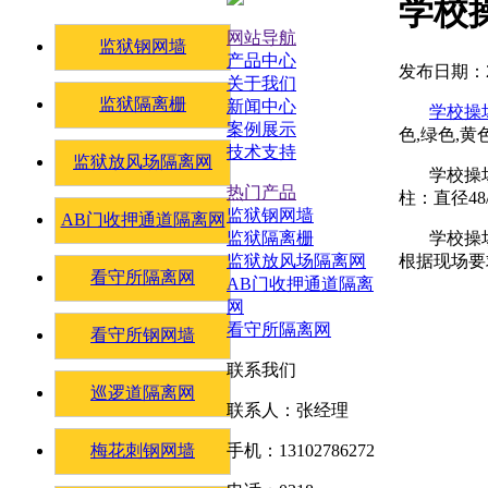
学校
网站导航
监狱钢网墙
产品中心
发布日期：20
关于我们
监狱隔离栅
新闻中心
学校操
案例展示
色,绿色,
技术支持
监狱放风场隔离网
学校操场足球场
热门产品
柱：直径48
监狱钢网墙
AB门收押通道隔离网
学校操
监狱隔离栅
根据现场要
监狱放风场隔离网
看守所隔离网
AB门收押通道隔离
网
看守所隔离网
看守所钢网墙
联系我们
巡逻道隔离网
联系人：张经理
梅花刺钢网墙
手机：13102786272