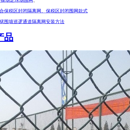
校操场足球场围网
、
合保税区封闭隔离网、保税区封闭围网款式
狱围墙巡逻通道隔离网安装方法
产品