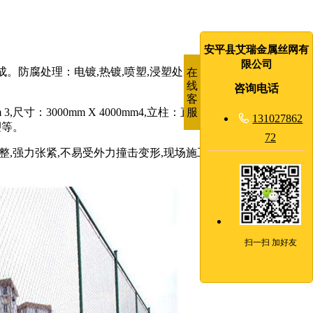
安平县艾瑞金属丝网有
限公司
。防腐处理：电镀,热镀,喷塑,浸塑处。足球场围网颜色： 蓝
在
线
咨询电话
客
服
寸：3000mm X 4000mm4,立柱：直径60/2.5mm钢管 5,横

131027862
塑等。
72
平整,强力张紧,不易受外力撞击变形,现场施工安装,灵活性强（可
扫一扫 加好友