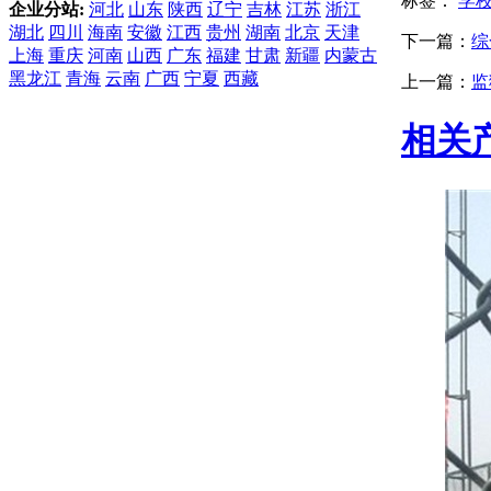
标签：
学
企业分站:
河北
山东
陕西
辽宁
吉林
江苏
浙江
湖北
四川
海南
安徽
江西
贵州
湖南
北京
天津
下一篇：
综
上海
重庆
河南
山西
广东
福建
甘肃
新疆
内蒙古
黑龙江
青海
云南
广西
宁夏
西藏
上一篇：
监
相关