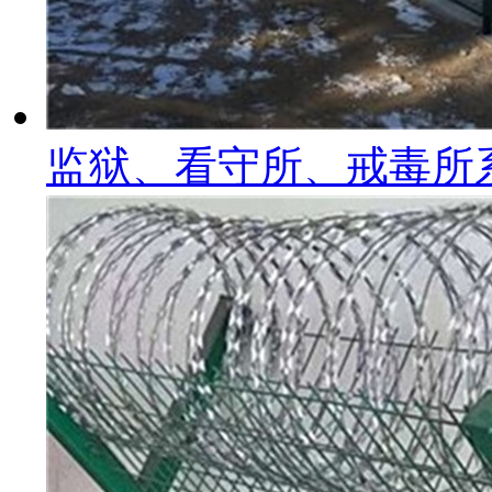
监狱、看守所、戒毒所