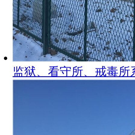
监狱、看守所、戒毒所