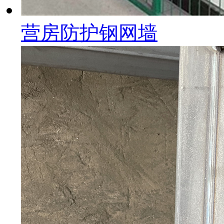
营房防护钢网墙