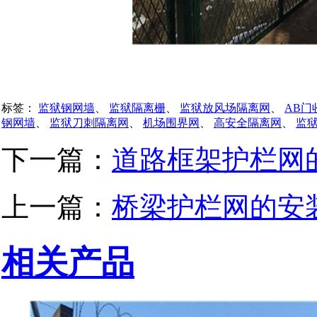
标签：
监狱钢网墙
、
监狱隔离栅
、
监狱放风场隔离网
、
AB门
钢网墙
、
监狱刀刺隔离网
、
机场围界网
、
高安全隔离网
、
监
下一篇：
道路框架护栏网
上一篇：
桥梁护栏网的安
相关产品