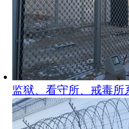
监狱、看守所、戒毒所