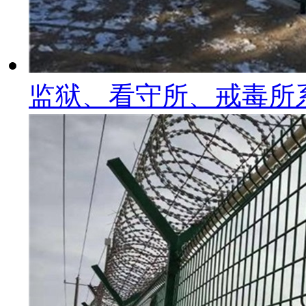
监狱、看守所、戒毒所