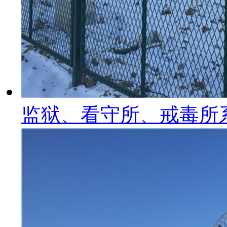
监狱、看守所、戒毒所