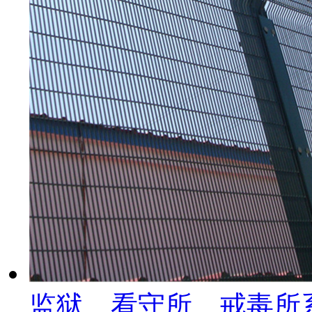
监狱、看守所、戒毒所