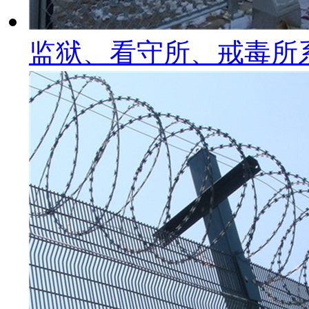
监狱、看守所、戒毒所