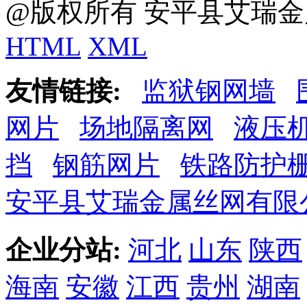
@版权所有 安平县艾瑞金
HTML
XML
友情链接:
监狱钢网墙
网片
场地隔离网
液压
挡
钢筋网片
铁路防护
安平县艾瑞金属丝网有限
企业分站:
河北
山东
陕西
海南
安徽
江西
贵州
湖南