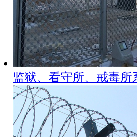
监狱、看守所、戒毒所