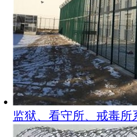
监狱、看守所、戒毒所