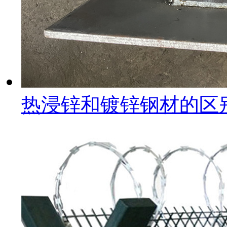
热浸锌和镀锌钢材的区