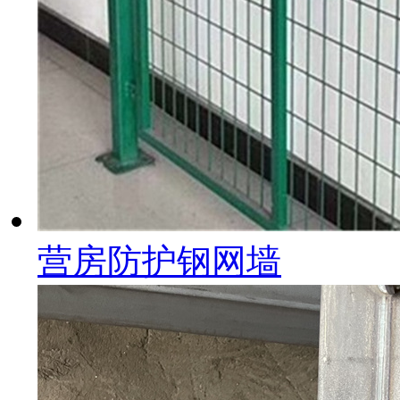
营房防护钢网墙