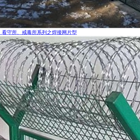
、看守所、戒毒所系列之焊接网片型