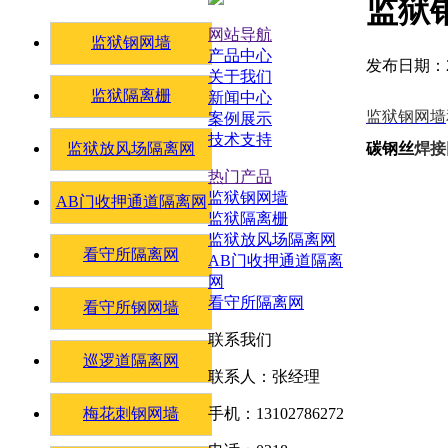
监狱
网站导航
监狱钢网墙
产品中心
发布日期：20
关于我们
监狱隔离栅
新闻中心
监狱钢网墙
案例展示
技术支持
监狱放风场隔离网
碳钢丝
焊接
热门产品
监狱钢网墙
AB门收押通道隔离网
监狱隔离栅
监狱放风场隔离网
看守所隔离网
AB门收押通道隔离
网
看守所隔离网
看守所钢网墙
联系我们
巡逻道隔离网
联系人：张经理
梅花刺钢网墙
手机：13102786272