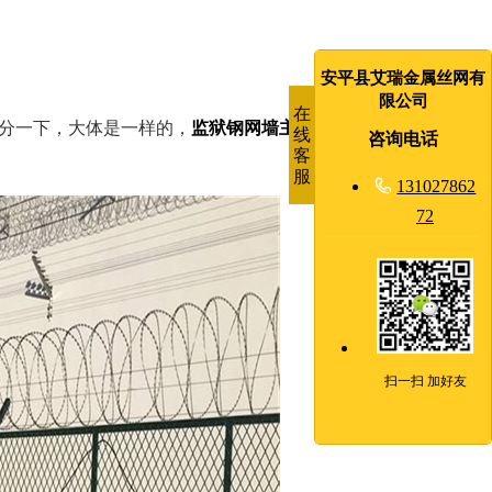
安平县艾瑞金属丝网有
限公司
在
分一下，大体是一样的，
监狱钢网墙主要由蛇腹式刀刺网、
高
线
咨询电话
客
服

131027862
72
扫一扫 加好友