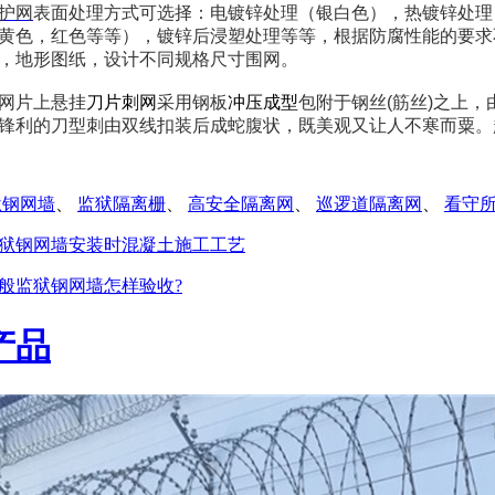
护网
表面处理方式可选择：电镀锌处理（银白色），热镀锌处理
黄色，红色等等），镀锌后浸塑处理等等，根据防腐性能的要求
，地形图纸，设计不同规格尺寸围网。
网片上悬挂
刀片刺网
采用钢板
冲压成型
包附于钢丝(筋丝)之上，
锋利的刀型刺由双线扣装后成蛇腹状，既美观又让人不寒而粟。
狱钢网墙
、
监狱隔离栅
、
高安全隔离网
、
巡逻道隔离网
、
看守
狱钢网墙安装时混凝土施工工艺
般监狱钢网墙怎样验收?
产品