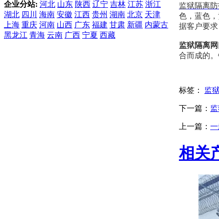
企业分站:
河北
山东
陕西
辽宁
吉林
江苏
浙江
监狱隔离防
湖北
四川
海南
安徽
江西
贵州
湖南
北京
天津
色，蓝色，
上海
重庆
河南
山西
广东
福建
甘肃
新疆
内蒙古
据客户要求
黑龙江
青海
云南
广西
宁夏
西藏
监狱隔离网
合而成的。
标签：
监
下一篇：
监
上一篇：
一
相关