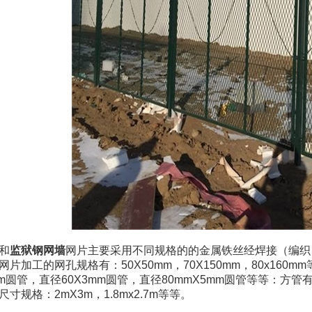
和
监狱钢网墙
网片主要采用不同规格的的金属铁丝经焊接（编织）加
网片加工的网孔规格有：50X50mm，70X150mm，80x1
mm圆管，直径60X3mm圆管，直径80mmX5mm圆管等等：方管有40
寸规格：2mX3m，1.8mx2.7m等等。