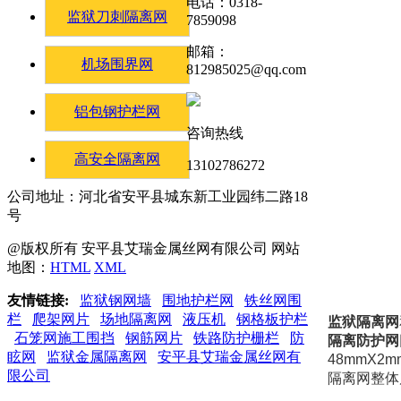
电话：0318-
监狱刀刺隔离网
7859098
邮箱：
机场围界网
812985025@qq.com
铝包钢护栏网
咨询热线
高安全隔离网
13102786272
公司地址：河北省安平县城东新工业园纬二路18
号
@版权所有 安平县艾瑞金属丝网有限公司 网站
地图：
HTML
XML
友情链接:
监狱钢网墙
围地护栏网
铁丝网围
栏
爬架网片
场地隔离网
液压机
钢格板护栏
监狱隔离网
石笼网施工围挡
钢筋网片
铁路防护栅栏
防
隔离防护网
眩网
监狱金属隔离网
安平县艾瑞金属丝网有
48mmX2
限公司
隔离网整体尺