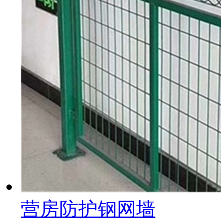
营房防护钢网墙