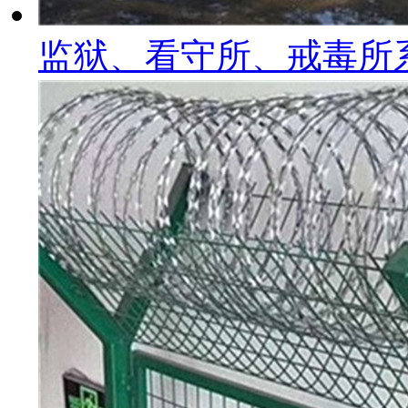
监狱、看守所、戒毒所