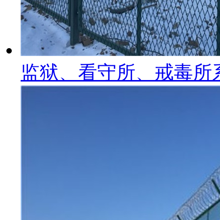
监狱、看守所、戒毒所