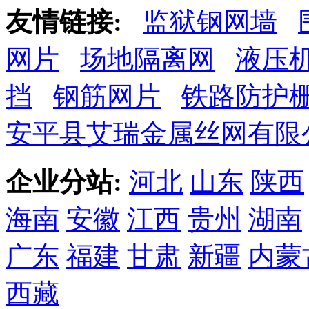
友情链接:
监狱钢网墙
网片
场地隔离网
液压
挡
钢筋网片
铁路防护
安平县艾瑞金属丝网有限
企业分站:
河北
山东
陕西
海南
安徽
江西
贵州
湖南
广东
福建
甘肃
新疆
内蒙
西藏