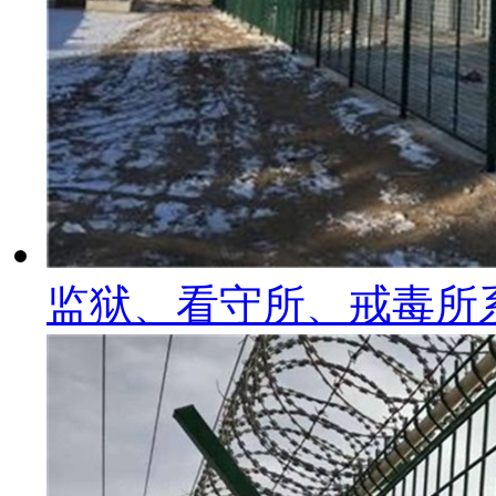
监狱、看守所、戒毒所