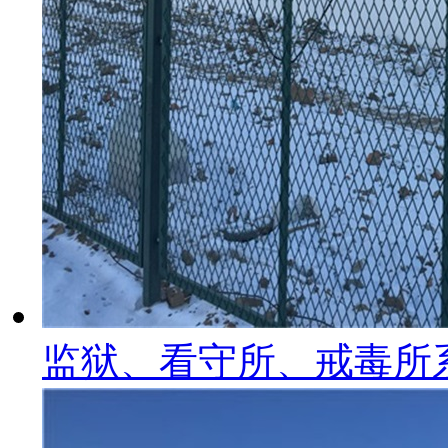
监狱、看守所、戒毒所