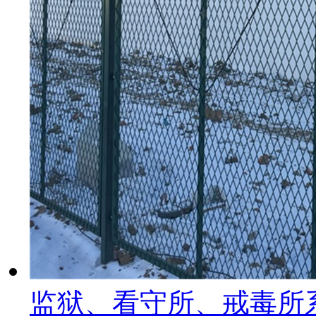
监狱、看守所、戒毒所