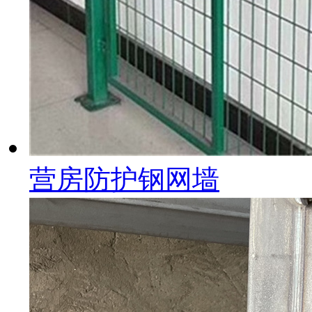
营房防护钢网墙