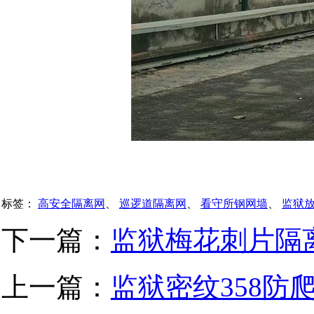
标签：
高安全隔离网
、
巡逻道隔离网
、
看守所钢网墙
、
监狱
下一篇：
监狱梅花刺片隔
上一篇：
监狱密纹358防