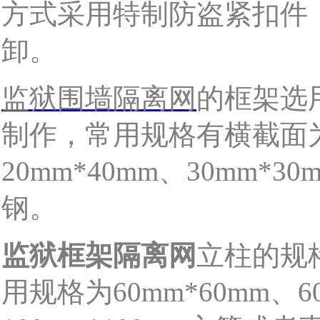
方式采用特制防盗紧扣件
卸。
监狱围墙隔离网
的框架选
制作，常用规格有横截面
20mm*40mm
、
30mm*30
钢。
监狱框架隔离网
立柱的规
用规格为
60mm*60mm
、
6