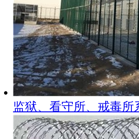
监狱、看守所、戒毒所