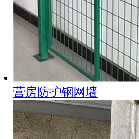
营房防护钢网墙