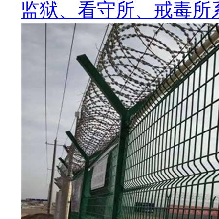
监狱、看守所、戒毒所