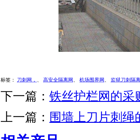
标签：
刀刺网，
、
高安全隔离网
、
机场围界网
、
监狱刀刺隔
下一篇：
铁丝护栏网的采
上一篇：
围墙上刀片刺绳