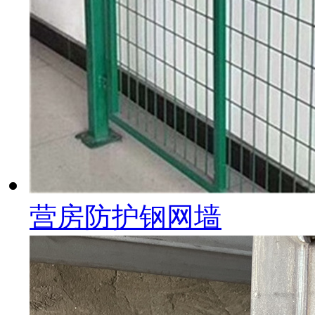
营房防护钢网墙