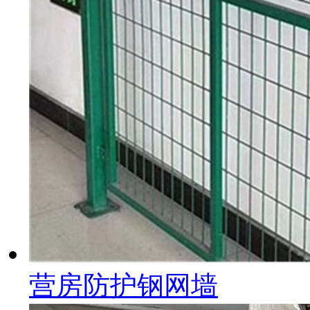
营房防护钢网墙