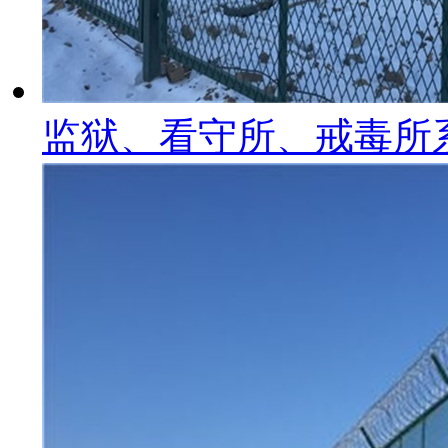
监狱、看守所、戒毒所