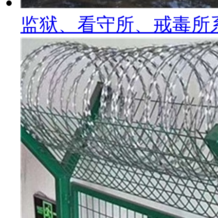
监狱、看守所、戒毒所