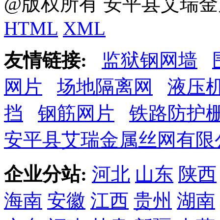
@版权所有 安平县艾瑞金
HTML
XML
友情链接:
监狱钢网墙
网片
场地隔离网
液压
挡
钢筋网片
铁路防护
安平县艾瑞金属丝网有限
企业分站:
河北
山东
陕西
海南
安徽
江西
贵州
湖南