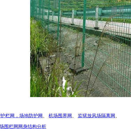
塑护栏网，场地防护网
、
机场围界网
、
监狱放风场隔离网
、
场围栏网网身结构分析