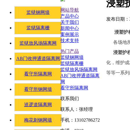
浸塑
网站导航
监狱钢网墙
产品中心
发布日期：20
关于我们
监狱隔离栅
新闻中心
浸塑护
案例展示
技术支持
各场地所
监狱放风场隔离网
热门产品
浸塑护
监狱钢网墙
AB门收押通道隔离网
化，维护成
监狱隔离栅
监狱放风场隔离网
等等一系列
看守所隔离网
AB门收押通道隔离
网
看守所隔离网
看守所钢网墙
联系我们
巡逻道隔离网
联系人：张经理
梅花刺钢网墙
手机：13102786272