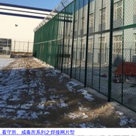
、看守所、戒毒所系列之焊接网片型