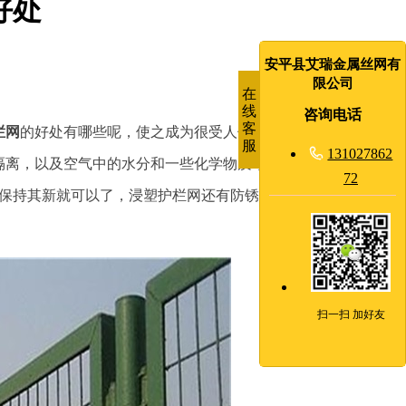
好处
安平县艾瑞金属丝网有
限公司
在
线
咨询电话
客
栏网
的好处有哪些呢，使之成为很受人们喜爱的护栏网产品。
服

131027862
隔离，以及空气中的水分和一些化学物质，使得其不容易被氧
72
保持其新就可以了，浸塑护栏网还有防锈，防褪色，抗紫外线
扫一扫 加好友