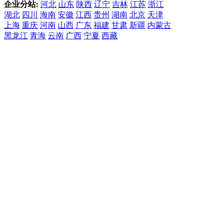
企业分站:
河北
山东
陕西
辽宁
吉林
江苏
浙江
湖北
四川
海南
安徽
江西
贵州
湖南
北京
天津
上海
重庆
河南
山西
广东
福建
甘肃
新疆
内蒙古
黑龙江
青海
云南
广西
宁夏
西藏