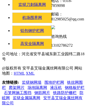
电话：0318-
监狱刀刺隔离网
7859098
邮箱：
机场围界网
812985025@qq.com
铝包钢护栏网
咨询热线
高安全隔离网
13102786272
公司地址：河北省安平县城东新工业园纬二路18
号
@版权所有 安平县艾瑞金属丝网有限公司 网站
地图：
HTML
XML
友情链接:
监狱钢网墙
围地护栏网
铁丝网围
栏
爬架网片
场地隔离网
液压机
钢格板护栏
石笼网施工围挡
钢筋网片
铁路防护栅栏
防
眩网
监狱金属隔离网
安平县艾瑞金属丝网有
限公司