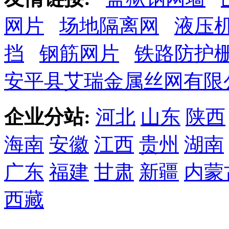
网片
场地隔离网
液压
挡
钢筋网片
铁路防护
安平县艾瑞金属丝网有限
企业分站:
河北
山东
陕西
海南
安徽
江西
贵州
湖南
广东
福建
甘肃
新疆
内蒙
西藏