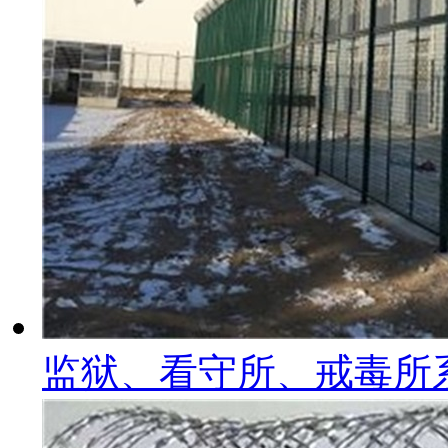
监狱、看守所、戒毒所