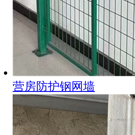
营房防护钢网墙