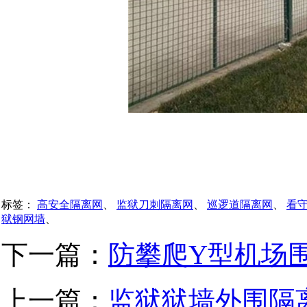
标签：
高安全隔离网
、
监狱刀刺隔离网
、
巡逻道隔离网
、
看
狱钢网墙
、
下一篇：
防攀爬Y型机场
上一篇：
监狱狱墙外围隔