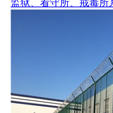
监狱、看守所、戒毒所