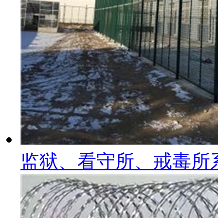
监狱、看守所、戒毒所