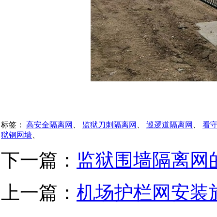
标签：
高安全隔离网
、
监狱刀刺隔离网
、
巡逻道隔离网
、
看
狱钢网墙
、
下一篇：
监狱围墙隔离网
上一篇：
机场护栏网安装