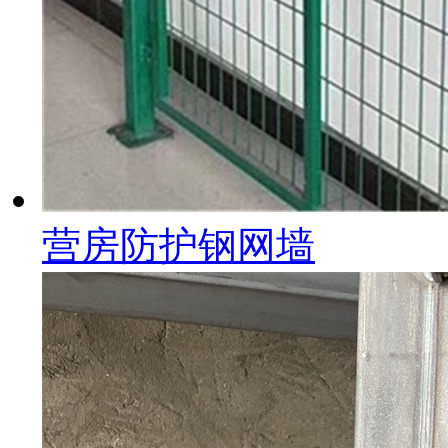
营房防护钢网墙