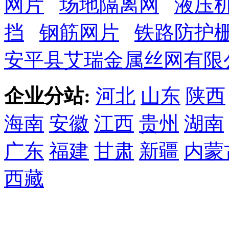
网片
场地隔离网
液压
挡
钢筋网片
铁路防护
安平县艾瑞金属丝网有限
企业分站:
河北
山东
陕西
海南
安徽
江西
贵州
湖南
广东
福建
甘肃
新疆
内蒙
西藏