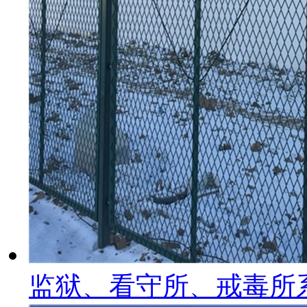
监狱、看守所、戒毒所