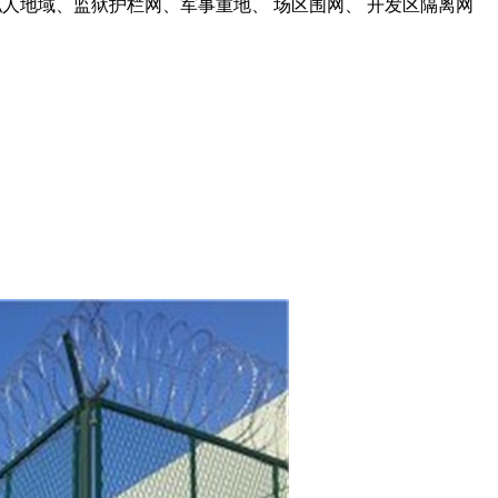
私人地域、
监狱护栏网
、军事重地、 场区
围网
、 开发区
隔离网