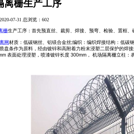
隔离栅生产工序
20-07-31 总浏览：
602
离栅
生产工序：首先预直丝、裁剪、焊接、预弯、检验、置框、破
离网
材质：低碳钢丝、铝镁合金丝;编织：编织焊接结构：低碳钢丝
质盘条作为原料，经由镀锌和高附着力粉末浸塑二层保护的焊接
2.8mm 表面处理浸塑，喷漆镀锌长度 300mm，
机场隔离栅立柱：