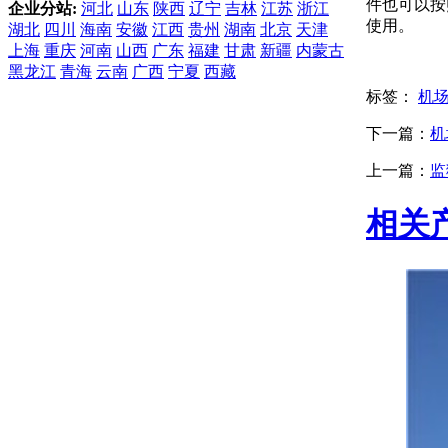
件也可以按
企业分站:
河北
山东
陕西
辽宁
吉林
江苏
浙江
使用。
湖北
四川
海南
安徽
江西
贵州
湖南
北京
天津
上海
重庆
河南
山西
广东
福建
甘肃
新疆
内蒙古
黑龙江
青海
云南
广西
宁夏
西藏
标签：
机
下一篇：
机
上一篇：
监
相关