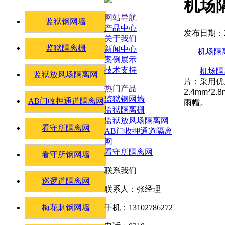
机场
网站导航
监狱钢网墙
产品中心
发布日期：20
关于我们
监狱隔离栅
新闻中心
机场隔
案例展示
技术支持
机场隔
监狱放风场隔离网
片：采用优
热门产品
2.4mm*
监狱钢网墙
AB门收押通道隔离网
雨帽。
监狱隔离栅
监狱放风场隔离网
看守所隔离网
AB门收押通道隔离
网
看守所隔离网
看守所钢网墙
联系我们
巡逻道隔离网
联系人：张经理
梅花刺钢网墙
手机：13102786272