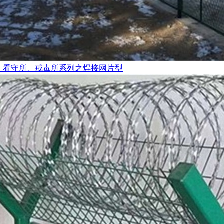
、看守所、戒毒所系列之焊接网片型