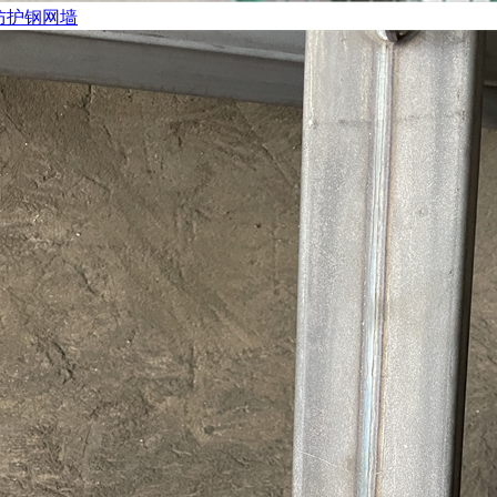
防护钢网墙