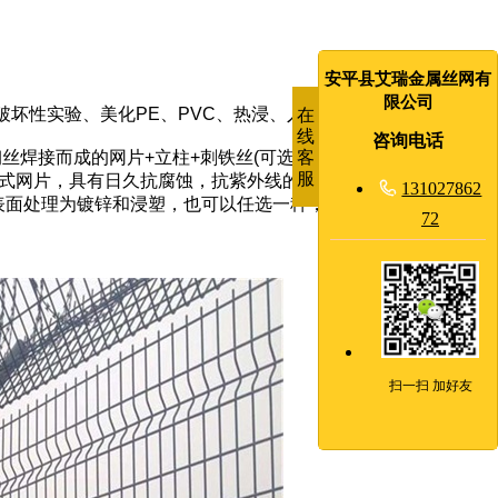
安平县艾瑞金属丝网有
限公司
坏性实验、美化PE、PVC、热浸、入库。
在
线
咨询电话
客
焊接而成的网片+立柱+刺铁丝(可选)+斜撑(可选)连接而成;网
服
式网片，具有日久抗腐蚀，抗紫外线的特性。
规格

131027862
表面处理为镀锌和浸塑，也可以任选一种，顶端盖有塑料盖或防
72
扫一扫 加好友