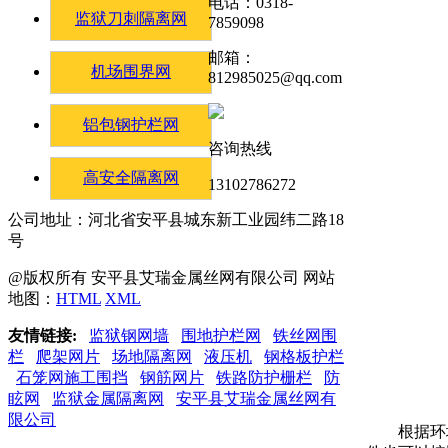
电话：0318-
监狱刀刺隔离网
7859098
邮箱：
机场围界网
812985025@qq.com
铝包钢护栏网
咨询热线
高安全隔离网
13102786272
公司地址：河北省安平县城东新工业园纬二路18
号
@版权所有 安平县艾瑞金属丝网有限公司 网站
地图：
HTML
XML
友情链接:
监狱钢网墙
围地护栏网
铁丝网围
栏
爬架网片
场地隔离网
液压机
钢格板护栏
石笼网施工围挡
钢筋网片
铁路防护栅栏
防
眩网
监狱金属隔离网
安平县艾瑞金属丝网有
限公司
根据环境