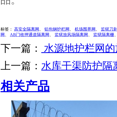
标签：
高安全隔离网
、
铝包钢护栏网
、
机场围界网
、
监狱刀
网
、
AB门收押通道隔离网
、
监狱放风场隔离网
、
监狱隔离栅
下一篇：
水源地护栏网的
上一篇：
水库干渠防护隔
相关产品