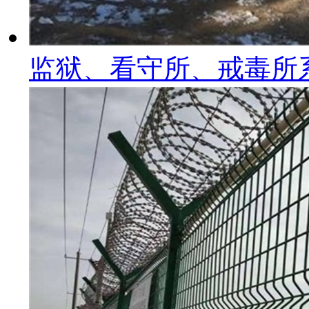
监狱、看守所、戒毒所