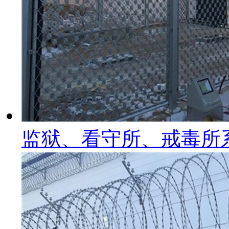
监狱、看守所、戒毒所