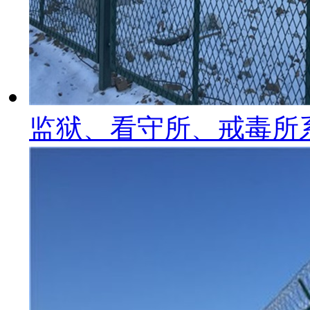
监狱、看守所、戒毒所