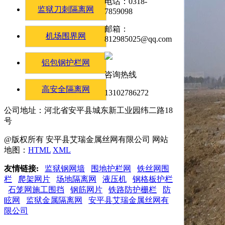
电话：0318-
监狱刀刺隔离网
7859098
邮箱：
机场围界网
812985025@qq.com
铝包钢护栏网
咨询热线
高安全隔离网
13102786272
公司地址：河北省安平县城东新工业园纬二路18
号
@版权所有 安平县艾瑞金属丝网有限公司 网站
地图：
HTML
XML
友情链接:
监狱钢网墙
围地护栏网
铁丝网围
栏
爬架网片
场地隔离网
液压机
钢格板护栏
石笼网施工围挡
钢筋网片
铁路防护栅栏
防
眩网
监狱金属隔离网
安平县艾瑞金属丝网有
限公司