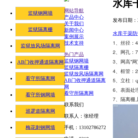
水库
网站导航
监狱钢网墙
产品中心
发布日期：20
关于我们
监狱隔离栅
新闻中心
水库干渠防
案例展示
1、丝径：4.
技术支持
监狱放风场隔离网
2、网孔：75
热门产品
3、网高*网宽
监狱钢网墙
AB门收押通道隔离网
监狱隔离栅
4、框管：2
监狱放风场隔离网
看守所隔离网
5、立柱：φ4
AB门收押通道隔离
网
6、表面处
看守所隔离网
看守所钢网墙
7、隔离栅
联系我们
巡逻道隔离网
联系人：张经理
梅花刺钢网墙
手机：13102786272