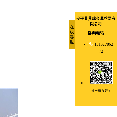
安平县艾瑞金属丝网有
限公司
在
线
咨询电话
客
服

131027862
72
扫一扫 加好友