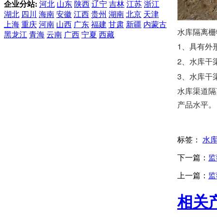
企业分站:
河北
山东
陕西
辽宁
吉林
江苏
浙江
湖北
四川
海南
安徽
江西
贵州
湖南
北京
天津
上海
重庆
河南
山西
广东
福建
甘肃
新疆
内蒙古
水库隔离栅
黑龙江
青海
云南
广西
宁夏
西藏
1、具有外
2、水库干
3、水库干
水库渠道隔
产品水平。
标签：
水
下一篇：
监
上一篇：
监
相关