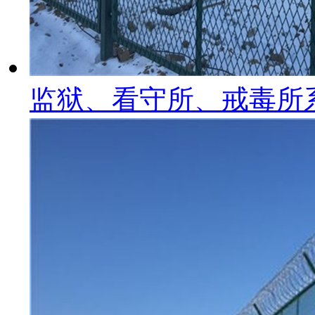
监狱、看守所、戒毒所