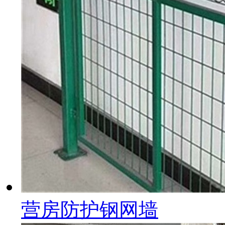
营房防护钢网墙