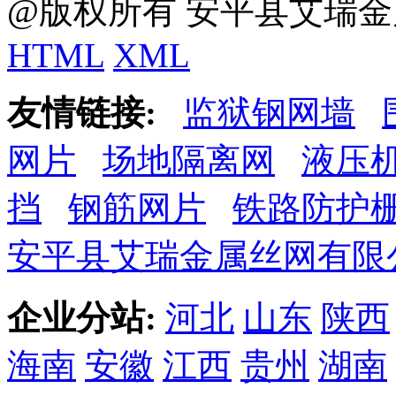
@版权所有 安平县艾瑞金
HTML
XML
友情链接:
监狱钢网墙
网片
场地隔离网
液压
挡
钢筋网片
铁路防护
安平县艾瑞金属丝网有限
企业分站:
河北
山东
陕西
海南
安徽
江西
贵州
湖南