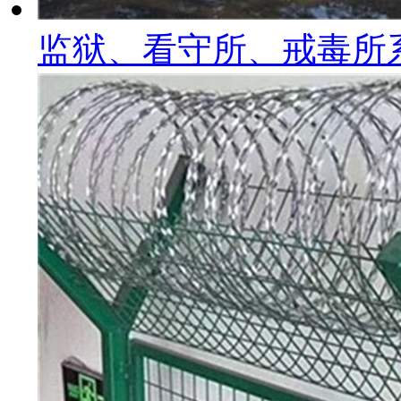
监狱、看守所、戒毒所