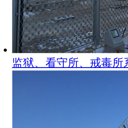
监狱、看守所、戒毒所