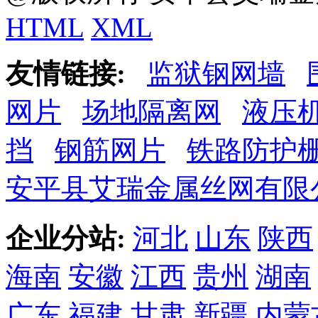
HTML
XML
友情链接:
监狱钢网墙
网片
场地隔离网
液压
挡
钢筋网片
铁路防护
安平县艾瑞金属丝网有限
企业分站:
河北
山东
陕西
海南
安徽
江西
贵州
湖南
广东
福建
甘肃
新疆
内蒙