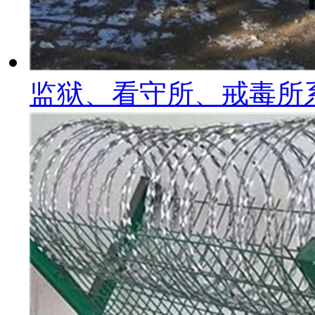
监狱、看守所、戒毒所