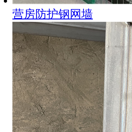
营房防护钢网墙