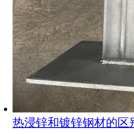
热浸锌和镀锌钢材的区