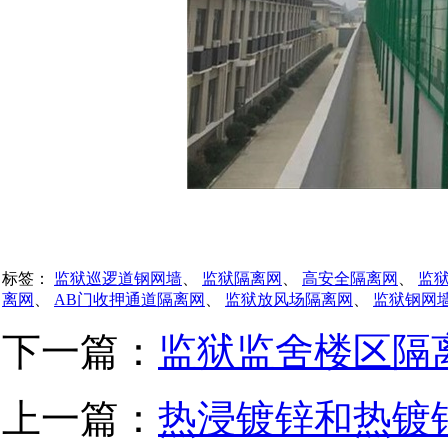
标签：
监狱巡逻道钢网墙
、
监狱隔离网
、
高安全隔离网
、
监
离网
、
AB门收押通道隔离网
、
监狱放风场隔离网
、
监狱钢网
下一篇：
监狱监舍楼区隔离
上一篇：
热浸镀锌和热镀