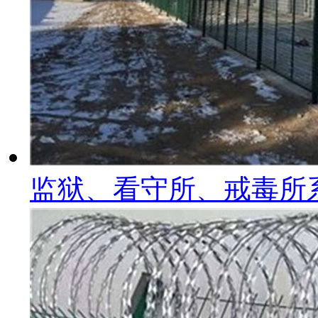
监狱、看守所、戒毒所