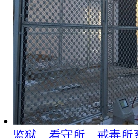
监狱、看守所、戒毒所