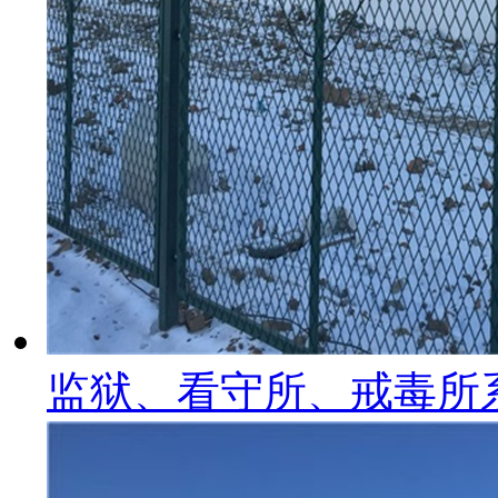
监狱、看守所、戒毒所