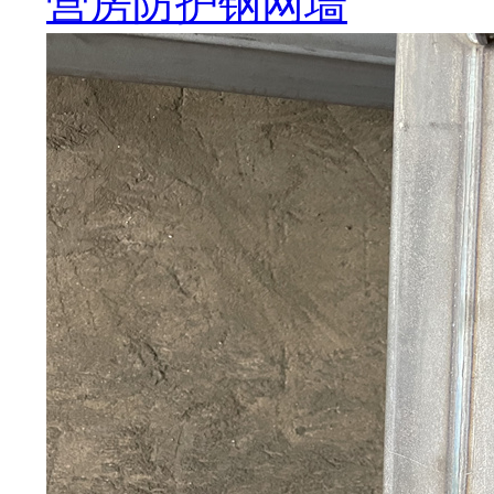
营房防护钢网墙