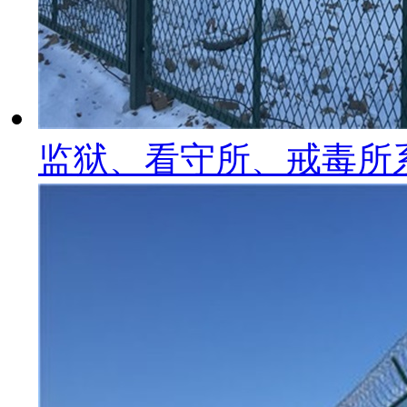
监狱、看守所、戒毒所