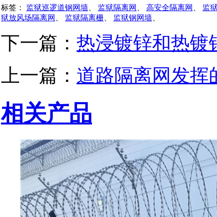
标签：
监狱巡逻道钢网墙
、
监狱隔离网
、
高安全隔离网
、
监
狱放风场隔离网
、
监狱隔离栅
、
监狱钢网墙
、
下一篇：
热浸镀锌和热镀
上一篇：
道路隔离网发挥
相关产品