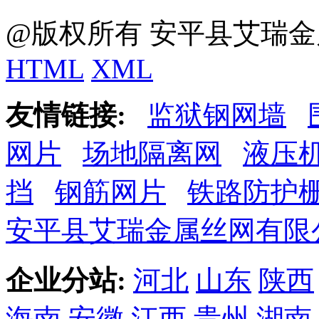
@版权所有 安平县艾瑞金
HTML
XML
友情链接:
监狱钢网墙
网片
场地隔离网
液压
挡
钢筋网片
铁路防护
安平县艾瑞金属丝网有限
企业分站:
河北
山东
陕西
海南
安徽
江西
贵州
湖南