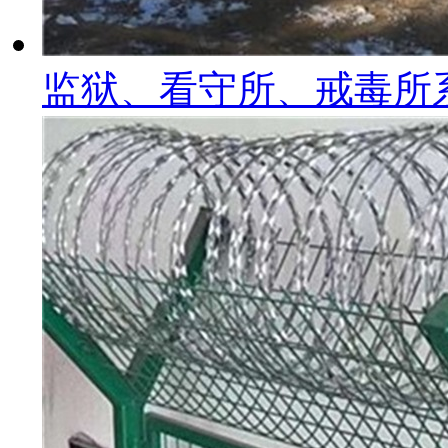
监狱、看守所、戒毒所