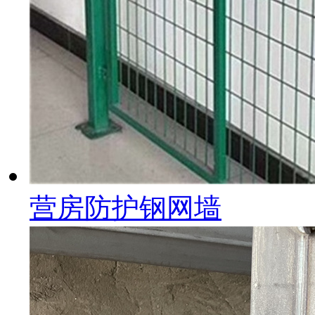
营房防护钢网墙