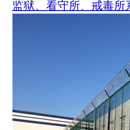
监狱、看守所、戒毒所