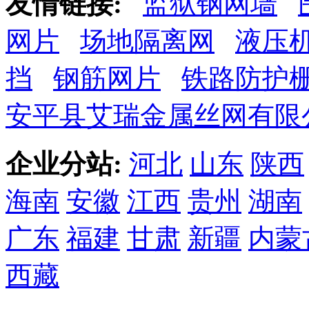
友情链接:
监狱钢网墙
网片
场地隔离网
液压
挡
钢筋网片
铁路防护
安平县艾瑞金属丝网有限
企业分站:
河北
山东
陕西
海南
安徽
江西
贵州
湖南
广东
福建
甘肃
新疆
内蒙
西藏