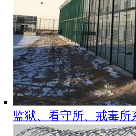
监狱、看守所、戒毒所