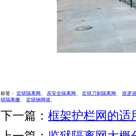
标签：
监狱隔离网
、
高安全隔离网
、
监狱刀刺隔离网
、
巡逻
狱隔离栅
、
监狱钢网墙
、
下一篇：
框架护栏网的适
上一篇：
监狱隔离网大概