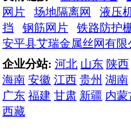
网片
场地隔离网
液压
挡
钢筋网片
铁路防护
安平县艾瑞金属丝网有限
企业分站:
河北
山东
陕西
海南
安徽
江西
贵州
湖南
广东
福建
甘肃
新疆
内蒙
西藏