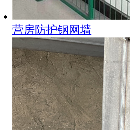
营房防护钢网墙