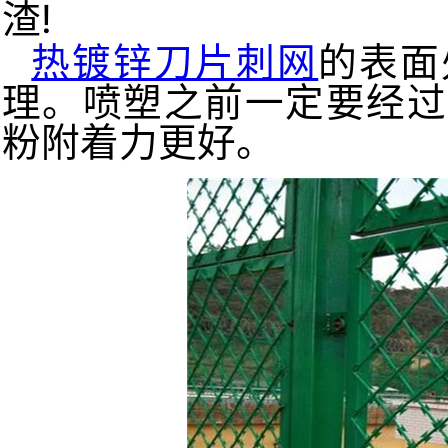
渣!
热镀锌刀片刺网
的表面
理。
喷塑之前一定要经过
粉附着力更好。