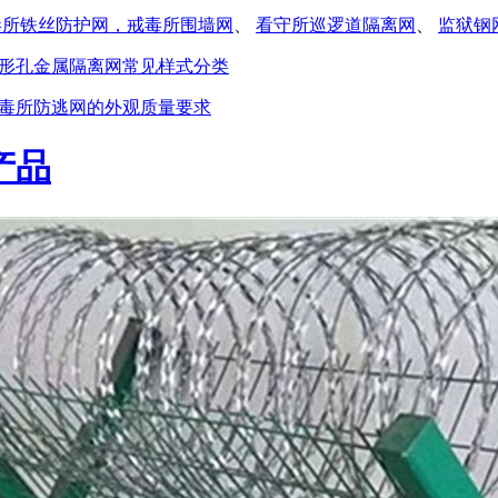
毒所铁丝防护网，戒毒所围墙网
、
看守所巡逻道隔离网
、
监狱钢
形孔金属隔离网常见样式分类
毒所防逃网的外观质量要求
产品