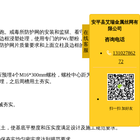
安平县艾瑞金属丝网有
限公司
跑。戒毒所防护网的安装和监狱、看守所是一样的，主要是大
在
线
边框浸塑处理，使用专门的PWc塑粉，表面做到无针孔、开
咨询电话
客
防护网片质量要求和上面立柱及边框的浸塑方式是一样的。焊
服

131027862
72
埋4个M16*300mm螺栓，螺栓中心距为160mm*160mm。现
mm预埋，之后周槽用土夯实。
械夯实。
扫一扫 加好友
植土，使基底平整度和压实度满足设计及施工规范要求。
确保夯实均匀密实度达到规范要求。