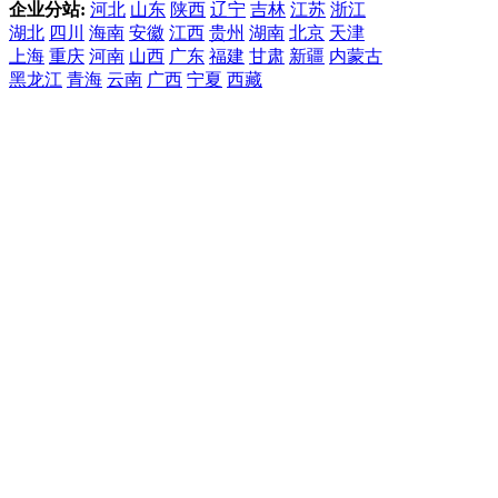
企业分站:
河北
山东
陕西
辽宁
吉林
江苏
浙江
湖北
四川
海南
安徽
江西
贵州
湖南
北京
天津
上海
重庆
河南
山西
广东
福建
甘肃
新疆
内蒙古
黑龙江
青海
云南
广西
宁夏
西藏