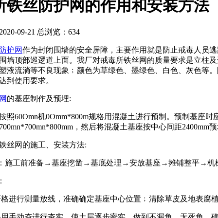
所铁丝防护网的作用和安装方法
20-09-21 总浏览：
634
防护网
作为封闭围墙的安全屏障，主要作用就是防止戒毒人员逃
围墙顶部巡逻道上面。我厂对戒毒所铁丝网的质量要求是立柱及
塑液流淌等不良现象﹔颜色为草绿色、墨绿色、白色、灰色等。
达到使用要求。
网
的基座制作及预埋:
照60Omn机0Omm*800m规格用混凝土进行预制。预制基座时应预
00mn*700mn*800mm，然后将混凝土基座按中心间距2400
铁丝网的施工、安装方法:
序：施工前准备→基座挖凿→基底处理→安放基座→摊铺整平→机
：
严格进行测量放线，准确确定基座中心位置﹔清除草皮及地表腐
采用手动夯进行夯实，使土层逐步密实，做到不漏角、无死角，