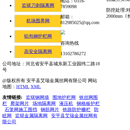
电话：0318-
监狱刀刺隔离网
7859098
防挖处理:
2000mm
邮箱：
机场围界网
812985025@qq.com
铝包钢护栏网
咨询热线
高安全隔离网
13102786272
公司地址：河北省安平县城东新工业园纬二路18
号
@版权所有 安平县艾瑞金属丝网有限公司 网站
地图：
HTML
XML
友情链接:
监狱钢网墙
围地护栏网
铁丝网围
栏
爬架网片
场地隔离网
液压机
钢格板护栏
石笼网施工围挡
钢筋网片
铁路防护栅栏
防
眩网
监狱金属隔离网
安平县艾瑞金属丝网有
限公司