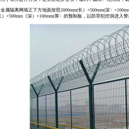
对金属隔离网墙正下方地面按照2000mm(长）×500mm(深〉×
《长）×500mm《深）×100mm(厚〉的预制板，以防罪犯挖洞进入