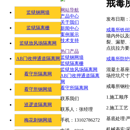
戒毒
网站导航
监狱钢网墙
产品中心
发布日期：20
关于我们
监狱隔离栅
新闻中心
戒毒所铁丝
案例展示
墙内外以及
技术支持
裂、漏塑、
监狱放风场隔离网
点抗拉力要
热门产品
监狱钢网墙
AB门收押通道隔离网
戒毒所防护
监狱隔离栅
混凝土基座按
监狱放风场隔离网
看守所隔离网
场挖坑尺寸7
AB门收押通道隔离
网
戒毒所钢柱
看守所隔离网
看守所钢网墙
1.施工顺
联系我们
巡逻道隔离网
2.施工工艺
联系人：张经理
基底处理:
梅花刺钢网墙
手机：13102786272
机械夯实: