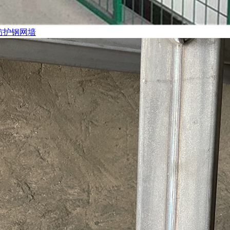
防护钢网墙