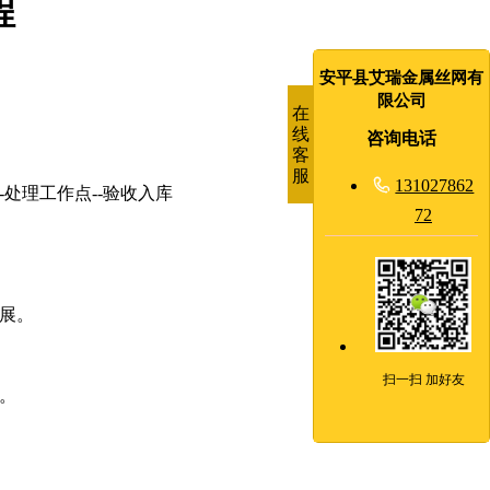
程
安平县艾瑞金属丝网有
限公司
在
线
咨询电话
客
服

131027862
-处理工作点--验收入库
72
开展。
扫一扫 加好友
。