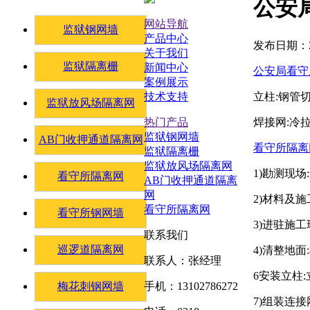
公安
网站导航
监狱钢网墙
产品中心
发布日期：20
关于我们
监狱隔离栅
新闻中心
公安局看守
案例展示
立柱:钢管切
技术支持
监狱放风场隔离网
焊接网:冷拉
热门产品
监狱钢网墙
AB门收押通道隔离网
看守所隔离
监狱隔离栅
监狱放风场隔离网
1)勘测现
看守所隔离网
AB门收押通道隔离
网
2)材料及
看守所隔离网
看守所钢网墙
3)进驻施
联系我们
巡逻道隔离网
4)清整地
联系人：张经理
6安装立柱:
梅花刺钢网墙
手机：13102786272
7)组装连