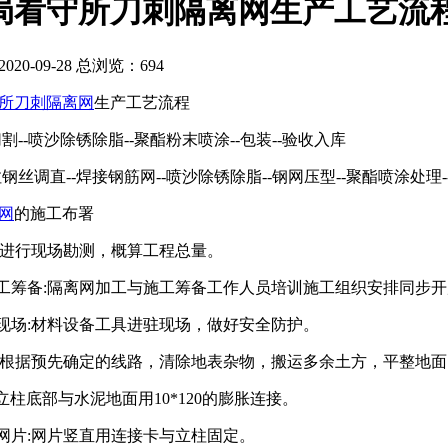
局看守所刀刺隔离网生产工艺流
20-09-28 总浏览：
694
所刀刺隔离网
生产工艺流程
割--喷沙除锈除脂--聚酯粉末喷涂--包装--验收入库
钢丝调直--焊接钢筋网--喷沙除锈除脂--钢网压型--聚酯喷涂处理-
网
的施工布署
场:进行现场勘测，概算工程总量。
施工筹备:隔离网加工与施工筹备工作人员培训施工组织安排同步
工现场:材料设备工具进驻现场，做好安全防护。
面:根据预先确定的线路，清除地表杂物，搬运多余土方，平整地面
立柱底部与水泥地面用10*120的膨胀连接。
接网片:网片竖直用连接卡与立柱固定。