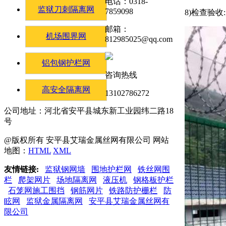
电话：0318-
监狱刀刺隔离网
7859098
8)检查验
邮箱：
机场围界网
812985025@qq.com
铝包钢护栏网
咨询热线
高安全隔离网
13102786272
公司地址：河北省安平县城东新工业园纬二路18
号
@版权所有 安平县艾瑞金属丝网有限公司 网站
地图：
HTML
XML
友情链接:
监狱钢网墙
围地护栏网
铁丝网围
栏
爬架网片
场地隔离网
液压机
钢格板护栏
石笼网施工围挡
钢筋网片
铁路防护栅栏
防
眩网
监狱金属隔离网
安平县艾瑞金属丝网有
限公司