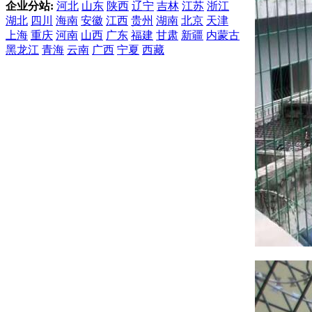
企业分站:
河北
山东
陕西
辽宁
吉林
江苏
浙江
湖北
四川
海南
安徽
江西
贵州
湖南
北京
天津
上海
重庆
河南
山西
广东
福建
甘肃
新疆
内蒙古
黑龙江
青海
云南
广西
宁夏
西藏