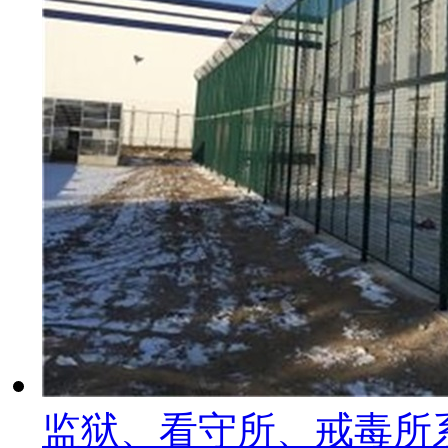
监狱、看守所、戒毒所