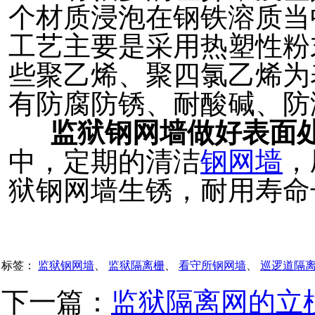
个材质浸泡在钢铁溶质当
工艺主要是采用热塑性粉
些聚乙烯、聚四氯乙烯为
有防腐防锈、耐酸碱、防
监狱钢网墙做好表面
中，定期的清洁
钢网墙
，
狱钢网墙生锈，耐用寿命
标签：
监狱钢网墙
、
监狱隔离栅
、
看守所钢网墙
、
巡逻道隔
下一篇：
监狱隔离网的立