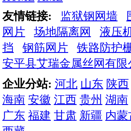
友情链接:
监狱钢网墙
网片
场地隔离网
液压
挡
钢筋网片
铁路防护
安平县艾瑞金属丝网有限
企业分站:
河北
山东
陕西
海南
安徽
江西
贵州
湖南
广东
福建
甘肃
新疆
内蒙