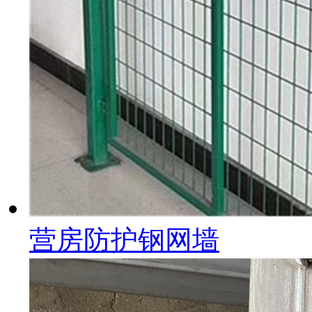
营房防护钢网墙