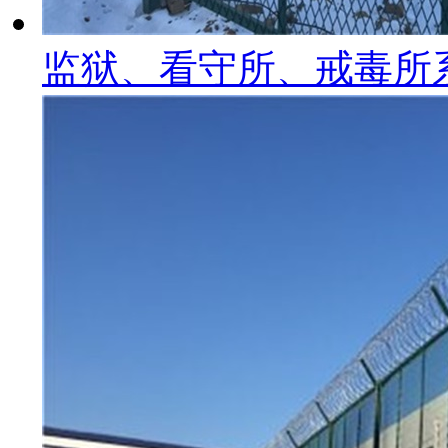
监狱、看守所、戒毒所