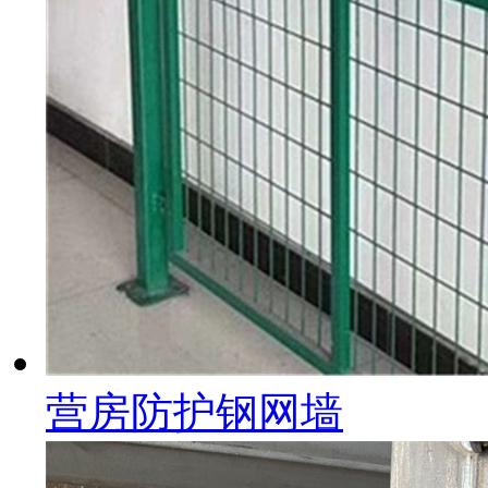
营房防护钢网墙