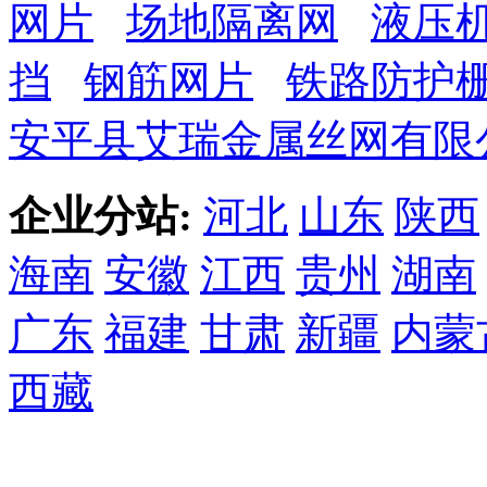
网片
场地隔离网
液压
挡
钢筋网片
铁路防护
安平县艾瑞金属丝网有限
企业分站:
河北
山东
陕西
海南
安徽
江西
贵州
湖南
广东
福建
甘肃
新疆
内蒙
西藏