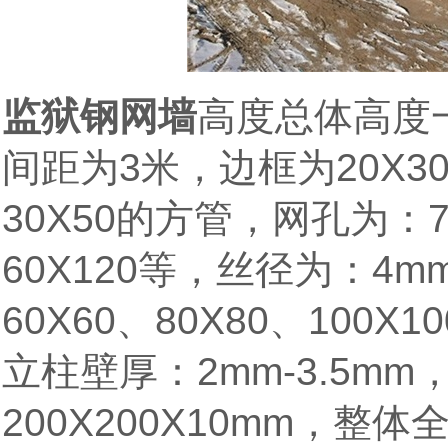
监狱钢网墙
高度总体高度
3
20X3
间距为
米，边框为
30X50
的方管，网孔为：
60X120
4m
等，丝径为：
60X60
80X80
100X10
、
、
2mm-3.5mm
立柱壁厚：
200X200X10mm
，整体